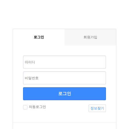
알
뜨
로그인
회원가입
레
노
띠
|
100
년
전
통
이
탈
리
아
로그인
프
리
자동로그인
미
정보찾기
엄
매
트
리