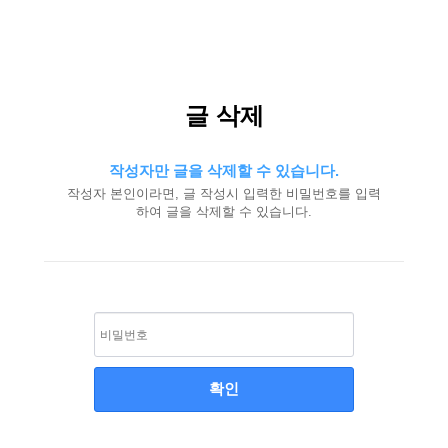
알
글 삭제
뜨
레
노
작성자만 글을 삭제할 수 있습니다.
띠
|
작성자 본인이라면, 글 작성시 입력한 비밀번호를 입력
100
하여 글을 삭제할 수 있습니다.
년
전
통
이
탈
리
아
프
리
미
엄
매
트
리