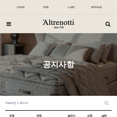
알
뜨
LOGIN
JOIN
CART
MYPAGE
레
노
띠
|
100
년
전
통
이
탈
리
아
공지사항
프
리
미
엄
매
트
리
스
및
침
Total 8건
1 페이지
대
번호
제목
글쓴이
조회
날짜