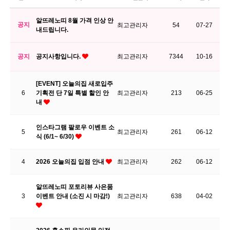
알뜨레노띠 8월 가격 인상 안
공지
최고관리자
54
07-27
내드립니다.
공지
공지사항입니다.
최고관리자
7344
10-16
[EVENT] 오늘의집 새로입주
6
기획전 단 7일 특별 할인 안
최고관리자
213
06-25
내
인스타그램 팔로우 이벤트 소
5
최고관리자
261
06-12
식 (6/1~ 6/30)
4
2026 오늘의집 입점 안내
최고관리자
262
06-12
알뜨레노띠 포토리뷰 사은품
3
이벤트 안내 (소진 시 마감!)
최고관리자
638
04-02