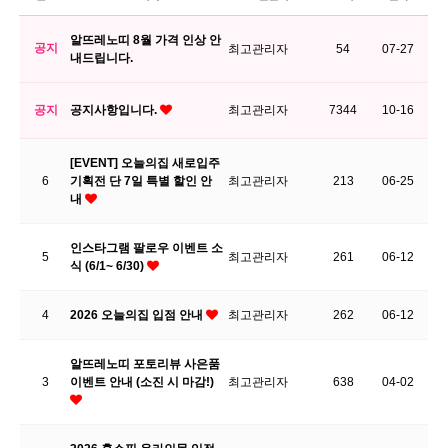
알뜨레노띠 8월 가격 인상 안
공지
최고관리자
54
07-27
내드립니다.
공지
공지사항입니다.
최고관리자
7344
10-16
[EVENT] 오늘의집 새로입주
6
기획전 단 7일 특별 할인 안
최고관리자
213
06-25
내
인스타그램 팔로우 이벤트 소
5
최고관리자
261
06-12
식 (6/1~ 6/30)
4
2026 오늘의집 입점 안내
최고관리자
262
06-12
알뜨레노띠 포토리뷰 사은품
3
이벤트 안내 (소진 시 마감!)
최고관리자
638
04-02