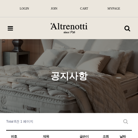
알
뜨
LOGIN
JOIN
CART
MYPAGE
레
노
띠
|
100
년
전
통
이
탈
리
아
공지사항
프
리
미
엄
매
트
리
스
및
침
Total 8건
1 페이지
대
번호
제목
글쓴이
조회
날짜