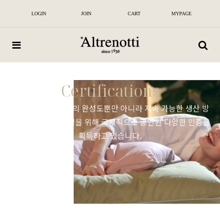
알
뜨
LOGIN
JOIN
CART
MYPAGE
레
노
띠
|
100
년
전
통
Certifications
이
탈
리
알뜨레노띠는 제품의 완성도뿐만 아니라 지속 가능한 생산 방
아
프
식과 책임 있는 경영을 위해 국제적으로 공인된 다양한 인증을
리
획득하고 있습니다.
미
엄
매
트
리
스
및
침
대